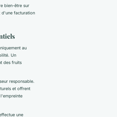
re bien-être sur
 d'une facturation
ntiels
 uniquement au
ilité. Un
t des fruits
sseur responsable.
urels et offrent
 l'empreinte
 effectue une