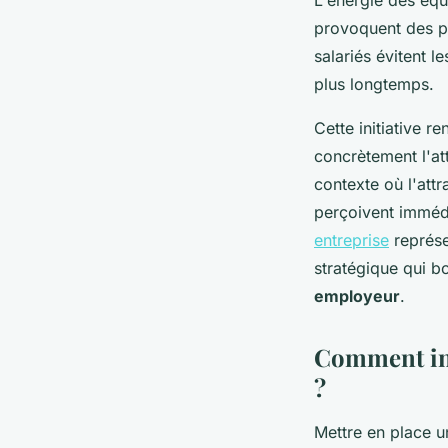
provoquent des pi
salariés évitent 
plus longtemps.
Cette initiative r
concrètement l'at
contexte où l'attr
perçoivent immédi
entreprise
représe
stratégique qui b
employeur
.
Comment int
?
Mettre en place u