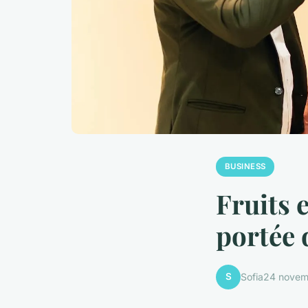
BUSINESS
Fruits e
portée 
S
Sofia
24 novem