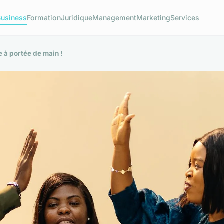
Business
Formation
Juridique
Management
Marketing
Services
re à portée de main !