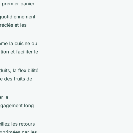
 premier panier.
quotidiennement
réciés et les
mme la cuisine ou
on et faciliter le
ts, la flexibilité
e des fruits de
r la
engagement long
llez les retours
exprimées par les