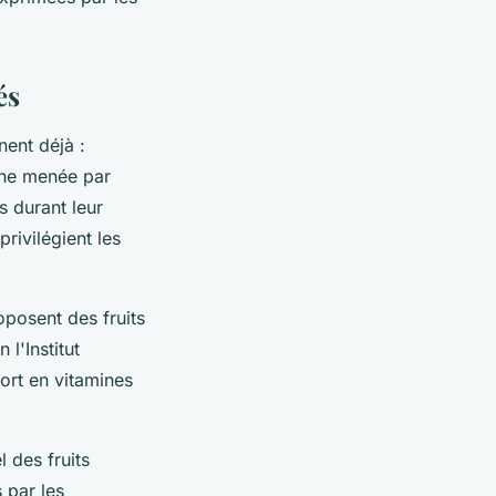
és
ent déjà :
rche menée par
s durant leur
rivilégient les
oposent des fruits
l'Institut
ort en vitamines
 des fruits
 par les