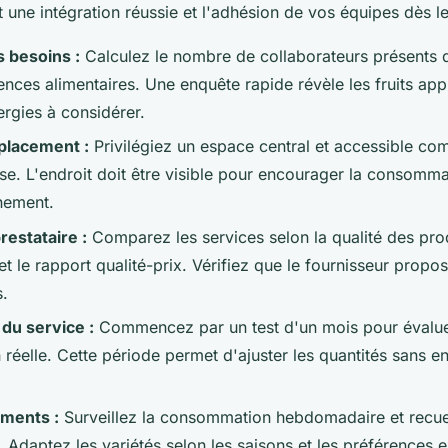
 une intégration réussie et l'adhésion de vos équipes dès le
s besoins :
Calculez le nombre de collaborateurs présents 
rences alimentaires. Une enquête rapide révèle les fruits app
ergies à considérer.
placement :
Privilégiez un espace central et accessible co
se. L'endroit doit être visible pour encourager la consommati
nement.
restataire :
Comparez les services selon la qualité des produi
et le rapport qualité-prix. Vérifiez que le fournisseur propos
s.
du service :
Commencez par un test d'un mois pour évalue
éelle. Cette période permet d'ajuster les quantités sans 
ements :
Surveillez la consommation hebdomadaire et recuei
. Adaptez les variétés selon les saisons et les préférences 