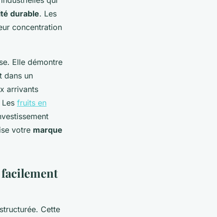
lité durable
. Les
leur concentration
ise. Elle démontre
rt dans un
x arrivants
. Les
fruits en
investissement
rise votre
marque
 facilement
tructurée. Cette