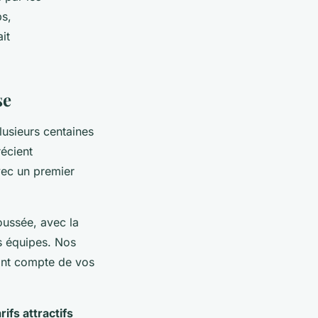
ps,
it
se
lusieurs centaines
récient
vec un premier
poussée, avec la
rs équipes. Nos
ant compte de vos
arifs attractifs