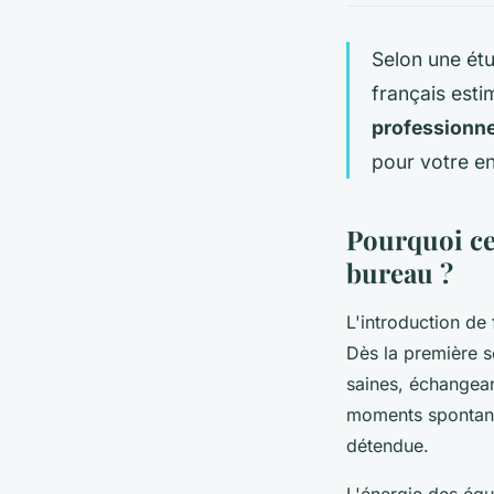
Selon une étu
français esti
professionne
pour votre en
Pourquoi ce
bureau ?
L'introduction de 
Dès la première s
saines, échangean
moments spontanés
détendue.
L'énergie des équ