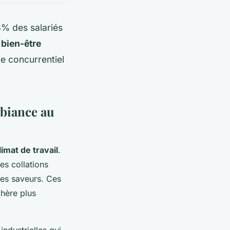
3% des salariés
r
bien-être
e concurrentiel
mbiance au
limat de travail
.
es collations
les saveurs. Ces
phère plus
ndustrielles qui