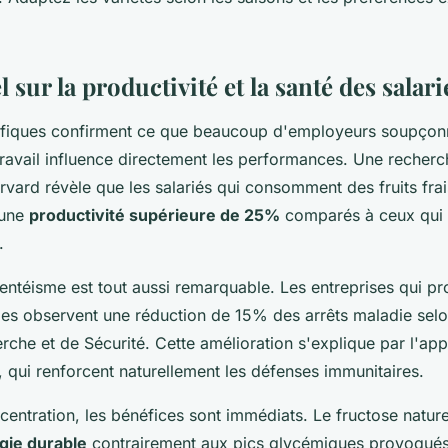
l sur la productivité et la santé des salari
tifiques confirment ce que beaucoup d'employeurs soupçonn
 travail influence directement les performances. Une reche
rvard révèle que les salariés qui consomment des fruits frai
 une
productivité supérieure de 25%
comparés à ceux qui p
.
sentéisme est tout aussi remarquable. Les entreprises qui pr
pes observent une réduction de 15% des arrêts maladie selon 
rche et de Sécurité. Cette amélioration s'explique par l'app
, qui renforcent naturellement les défenses immunitaires.
centration, les bénéfices sont immédiats. Le fructose naturel
gie durable
contrairement aux pics glycémiques provoqués