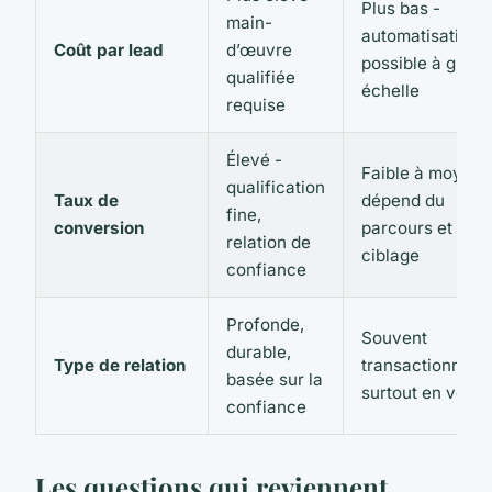
Plus bas -
main-
automatisation
Coût par lead
d’œuvre
possible à gran
qualifiée
échelle
requise
Élevé -
Faible à moyen 
qualification
Taux de
dépend du
fine,
conversion
parcours et du
relation de
ciblage
confiance
Profonde,
Souvent
durable,
Type de relation
transactionnelle
basée sur la
surtout en volu
confiance
Les questions qui reviennent