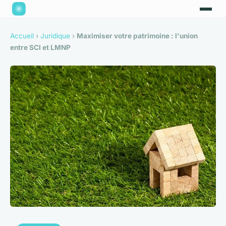
Accueil
›
Juridique
›
Maximiser votre patrimoine : l'union
entre SCI et LMNP