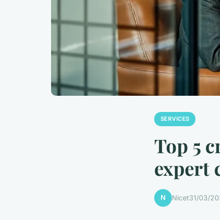
SERVICES
Top 5 c
expert 
N
Nicet
31/03/20