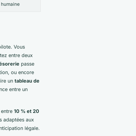
n humaine
ilote. Vous
itez entre deux
résorerie
passe
tion, ou encore
uire un
tableau de
ence entre un
r entre
10 % et 20
es adaptées aux
nticipation légale.