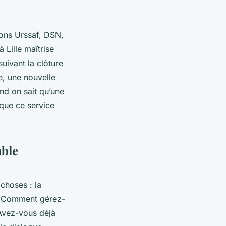
ions Urssaf, DSN,
 Lille maîtrise
suivant la clôture
e, une nouvelle
and on sait qu’une
 que ce service
able
choses : la
 « Comment gérez-
 Avez-vous déjà