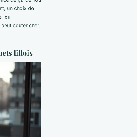
ent, un choix de
e, où
 peut coûter cher.
ets lillois