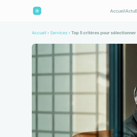
Accueil
Actu
Accueil
›
Services
›
Top 5 critères pour sélectionner