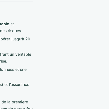
table
et
 des risques.
bérer jusqu’à 20
frant un véritable
rise.
 données et une
s) et l’assurance
s de la première
sence de garde-fou