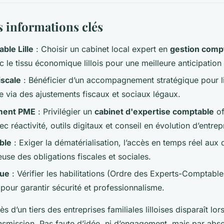
es informations clés
ble Lille
: Choisir un cabinet local expert en
gestion comp
c le tissu économique lillois pour une meilleure anticipation
iscale
: Bénéficier d’un accompagnement stratégique pour li
e via des ajustements fiscaux et sociaux légaux.
ment PME
: Privilégier un
cabinet d'expertise comptable
of
ec réactivité, outils digitaux et conseil en évolution d’entrep
ble
: Exiger la dématérialisation, l’accès en temps réel aux
euse des obligations fiscales et sociales.
que
: Vérifier les habilitations (Ordre des Experts-Comptable
pour garantir sécurité et professionnalisme.
 d’un tiers des entreprises familiales lilloises disparaît lor
nsmission. Pas faute d’idée, ni d’engagement, mais par ab