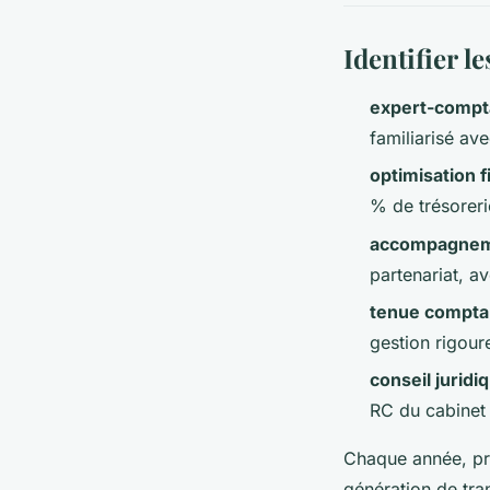
Identifier l
expert-compta
familiarisé ave
optimisation f
% de trésoreri
accompagne
partenariat, av
tenue compta
gestion rigour
conseil juridi
RC du cabinet 
Chaque année, près
génération de tra