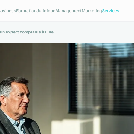
Business
Formation
Juridique
Management
Marketing
Services
 un expert comptable à Lille