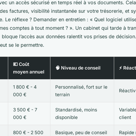
avec un accès sécurisé en temps réel à vos documents. Cela 
des factures, visibilité instantanée sur votre trésorerie, et 
 Le réflexe ? Demander en entretien : « Quel logiciel utilis
 mes comptes à tout moment ? ». Un cabinet qui tarde à tra
bloque l’accès aux données ralentit vos prises de décision
eut se le permettre.
💶 Coût
🧠 Niveau de conseil
⚡ Réact
moyen annuel
1 800 € - 4
Personnalisé, fort sur le
Réactiv
000 €
terrain
3 500 € - 7
Standardisé, moins
Variable
000 €
disponible
client
800 € - 2 500
Basique, peu de conseil
Rapide 